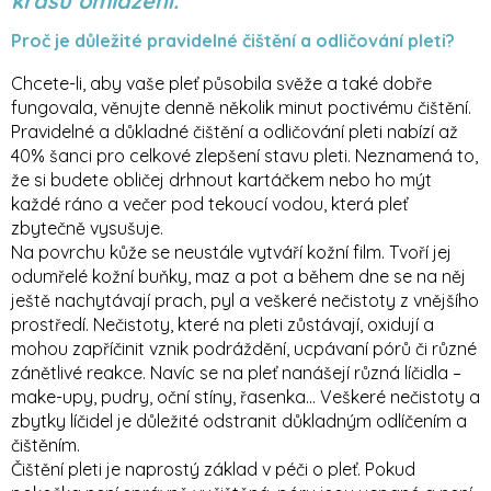
krásu omlazení.
Proč je důležité pravidelné čištění a odličování pleti?
Chcete-li, aby vaše pleť působila svěže a také dobře
fungovala, věnujte denně několik minut poctivému čištění.
Pravidelné a důkladné čištění a odličování pleti nabízí až
40% šanci pro celkové zlepšení stavu pleti. Neznamená to,
že si budete obličej drhnout kartáčkem nebo ho mýt
každé ráno a večer pod tekoucí vodou, která pleť
zbytečně vysušuje.
Na povrchu kůže se neustále vytváří kožní film. Tvoří jej
odumřelé kožní buňky, maz a pot a během dne se na něj
ještě nachytávají prach, pyl a veškeré nečistoty z vnějšího
prostředí. Nečistoty, které na pleti zůstávají, oxidují a
mohou zapříčinit vznik podráždění, ucpávaní pórů či různé
zánětlivé reakce. Navíc se na pleť nanášejí různá líčidla –
make-upy, pudry, oční stíny, řasenka… Veškeré nečistoty a
zbytky líčidel je důležité odstranit důkladným odlíčením a
čištěním.
Čištění pleti je naprostý základ v péči o pleť. Pokud