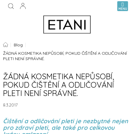
Přejít
NÁKUPN
na
KOŠÍK
obsah
Domů
Blog
ŽÁDNÁ KOSMETIKA NEPŮSOBÍ, POKUD ČIŠTĚNÍ A ODLIČOVÁNÍ
PLETI NENÍ SPRÁVNÉ.
ŽÁDNÁ KOSMETIKA NEPŮSOBÍ,
POKUD ČIŠTĚNÍ A ODLIČOVÁNÍ
PLETI NENÍ SPRÁVNÉ.
8.3.2017
Čištění a odličování pleti je nezbytné nejen
pro zdraví pleti, ale také pro celkovou