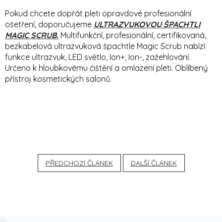
Pokud chcete dopřát pleti opravdové profesionální
ošetření, doporučujeme
ULTRAZVUKOVOU ŠPACHTLI
MAGIC SCRUB.
Multifunkční, profesionální, certifikovaná,
bezkabelová ultrazvuková špachtle Magic Scrub nabízí
funkce ultrazvuk, LED světlo, Ion+, Ion-, zažehlování.
Určeno k hloubkovému čištění a omlazení pleti. Oblíbený
přístroj kosmetických salonů.
PŘEDCHOZÍ ČLÁNEK
DALŠÍ ČLÁNEK
Z
á
p
a