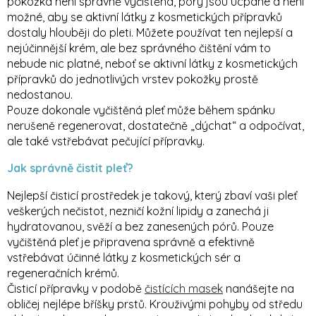
pokožka není správně vyčištěná, póry jsou ucpané a není
možné, aby se aktivní látky z kosmetických přípravků
dostaly hlouběji do pleti. Můžete používat ten nejlepší a
nejúčinnější krém, ale bez správného čištění vám to
nebude nic platné, neboť se aktivní látky z kosmetických
přípravků do jednotlivých vrstev pokožky prostě
nedostanou.
Pouze dokonale vyčištěná pleť může během spánku
nerušeně regenerovat, dostatečně „dýchat“ a odpočívat,
ale také vstřebávat pečující přípravky.
Jak správně čistit pleť?
Nejlepší čisticí prostředek je takový, který zbaví vaši pleť
veškerých nečistot, nezničí kožní lipidy a zanechá ji
hydratovanou, svěží a bez zanesených pórů. Pouze
vyčištěná pleť je připravena správně a efektivně
vstřebávat účinné látky z kosmetických sér a
regeneračních krémů.
Čisticí přípravky v podobě
čistících masek
nanášejte na
obličej nejlépe bříšky prstů. Krouživými pohyby od středu