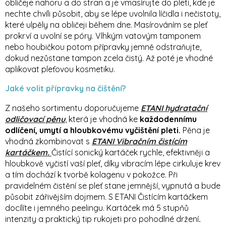
obličeje nahoru a do stran a je vmasírujte do pleti, kde je
nechte chvíli působit, aby se lépe uvolnila líčidla i nečistoty,
které ulpěly na obličeji během dne. Masírováním se pleť
prokrví a uvolní se póry. Vlhkým vatovým tamponem
nebo houbičkou potom přípravky jemně odstraňujte,
dokud nezůstane tampon zcela čistý. Až poté je vhodné
aplikovat pleťovou kosmetiku.
Jaké volit přípravky na čištění?
Z našeho sortimentu doporučujeme
ETANI hydratační
odličovací pěnu
, která je vhodná ke
každodennímu
odlíčení, umytí a hloubkovému vyčištění pleti.
Pěna je
vhodná zkombinovat s
ETANI Vibračním čistícím
kartáčkem.
Čistící sonický kartáček rychle, efektivněji a
hloubkově vyčistí vaší pleť, díky vibracím lépe cirkuluje krev
a tím dochází k tvorbě kolagenu v pokožce. Při
pravidelném čistění se pleť stane jemnější, vypnutá a bude
působit zářivějším dojmem. S ETANI Čistícím kartáčkem
docílíte i jemného peelingu. Kartáček má 5 stupňů
intenzity a praktický tip rukojeti pro pohodlné držení
.