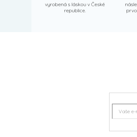
vyrobená s láskou v České
násl
republice.
prvot