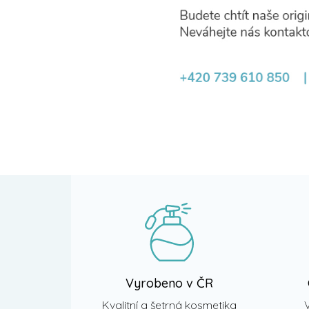
Z
á
p
a
t
í
Vyrobeno v ČR
Kvalitní a šetrná kosmetika