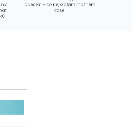
 nic
odesílat v co nejkratším možném
chat
čase.
ků.