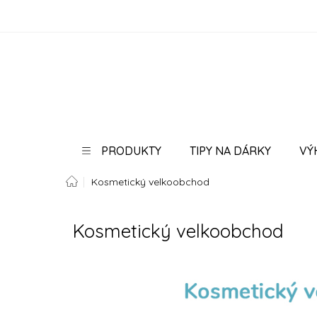
Přejít
na
obsah
PRODUKTY
TIPY NA DÁRKY
VÝ
Domů
Kosmetický velkoobchod
PORADNA
BLOG
Kosmetický velkoobchod