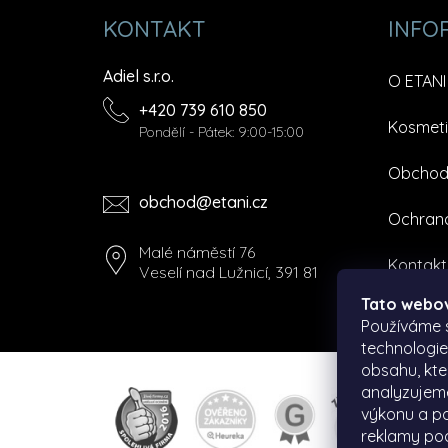
KONTAKT
INFO
Adiel s.r.o.
O ETANI
+420 739 610 850
Kosmeti
Pondělí - Pátek: 9:00-15:00
Obchod
obchod@etani.cz
Ochrana
Malé náměstí 76
Kontakt
Veselí nad Lužnicí, 391 81
Tato webov
Používáme s
technologi
obsahu, kte
analyzujeme
výkonu a po
reklamy pod