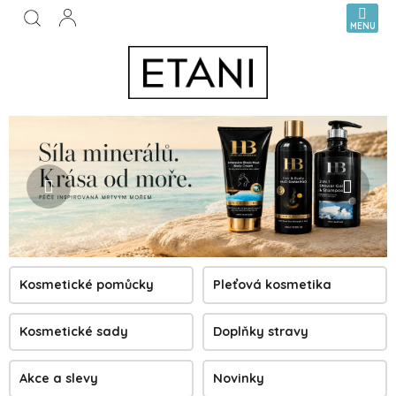
Přejít
NÁKUPN
na
KOŠÍK
obsah
P
Předchozí
Násl
ř
í
r
o
d
n
Kosmetické pomůcky
Pleťová kosmetika
í
k
Kosmetické sady
Doplňky stravy
o
s
Akce a slevy
Novinky