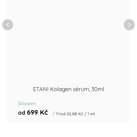
ETANI Kolagen sérum, 30ml
Skladem
699 Kč
od
/ ks
Měrná
od 20,88 Kč / 1 ml
cena: