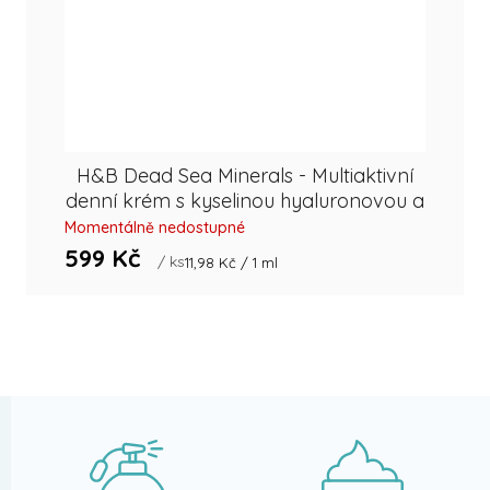
H&B Dead Sea Minerals - Multiaktivní
denní krém s kyselinou hyaluronovou a
extraktem z kaviáru 50 ml
Momentálně nedostupné
599 Kč
/ ks
Měrná
11,98 Kč / 1 ml
cena: