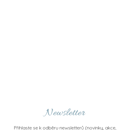
Z
á
p
Newsletter
a
t
í
Přihlaste se k odběru newsletterů (novinky, akce,