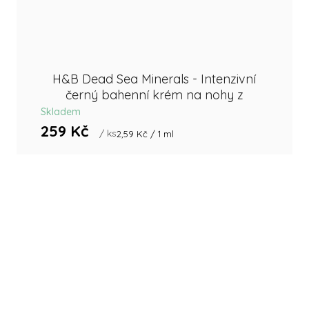
H&B Dead Sea Minerals - Intenzivní
černý bahenní krém na nohy z
Mrtvého moře 100 ml
Skladem
259 Kč
/ ks
Měrná
2,59 Kč / 1 ml
cena: