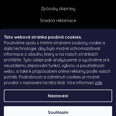
Způsoby dopravy
Snadná reklamace
Facebook
Tato webová stránka používá cookies.
Používáme spolu s třetími stranami soubory cookie a
další technologie, aby bylo možné schromažďovat
informace o obsahu, který si na našich stránkách
prohlížíte. Tyto údaje pak analyzujeme a využíváme je k
neustálemu zlepšování funkcí, výkonu a použitelnosti
webu, a také k přizpůsobení online reklamy podle vašich
potřeb. Podrobnosti a odmítnutí cookies je možné
provést v nastavení na této liště. Více informací
zde
.
Nastavení
Vytvořil Shoptet
|
Nakódoval eshopguru.cz
Souhlasím