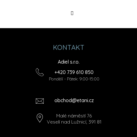
Sledovat
na
Instagramu
KONTAKT
Adiel s.r.o.
+420 739 610 850
Pondělí - Pátek: 9:00-15:00
obchod@etani.cz
Malé náměstí 76
Veselí nad Lužnicí, 391 81