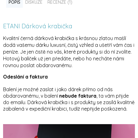
POPIS
DISKUZE
RECENZE (1)
ETANI Dárková krabička
Kvalitní černá dárková krabička s krásnou zlatou mašlí
dodá vašemu dárku luxusní, čistý vzhled a ušetří vám čas i
peníze. Je jen čistě na vás, které produkty si do ní zvolíte.
Hotový balíček už jen předáte, nebo ho necháte námi
rovnou poslat obdarovanému.
Odeslání a faktura
Balení je možné zaslat i jako dárek přímo od nás
obdarovanému, v balení
nebude faktura
, ta vám přijde
do emailu. Dárková krabička i s produkty se zasílá kvalitně
zabalená v expediční krabici, tudíž nepřijde poškozená.