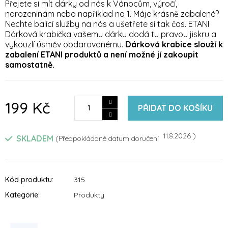
Přejete si mít dárky od nás k Vánocům, výročí,
produktu
narozeninám nebo například na 1. Máje krásně zabalené?
je
Nechte balící služby na nás a ušetřete si tak čas. ETANI
5,0
z
Dárková krabička vašemu dárku dodá tu pravou jiskru a
5
vykouzlí úsměv obdarovanému.
Dárková krabice slouží k
hvězdiček.
zabalení ETANI produktů a není možné jí zakoupit
samostatně.
199 Kč
PŘIDAT DO KOŠÍKU
11.8.2026
SKLADEM
Kód produktu:
315
Kategorie
:
Produkty