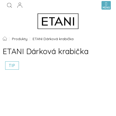
Přejít
NÁKUPN
na
KOŠÍK
obsah
Domů
Produkty
ETANI Dárková krabička
ETANI Dárková krabička
TIP