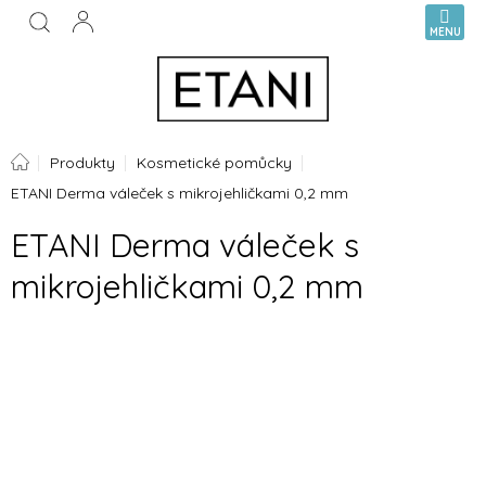
Přejít
NÁKUPN
na
KOŠÍK
obsah
Domů
Produkty
Kosmetické pomůcky
ETANI Derma váleček s mikrojehličkami 0,2 mm
ETANI Derma váleček s
mikrojehličkami 0,2 mm