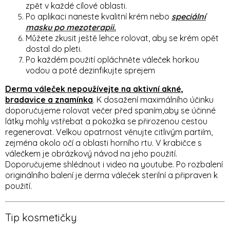
zpět v každé cílové oblasti.
Po aplikaci naneste kvalitní krém nebo
speciální
masku po mezoterapii.
Můžete zkusit ještě lehce rolovat, aby se krém opět
dostal do pleti.
Po každém použití opláchněte váleček horkou
vodou a poté dezinfikujte sprejem
Derma váleček nepoužívejte na aktivní akné,
bradavice a znamínka
. K dosažení maximálního účinku
doporučujeme rolovat večer před spaním,aby se účinné
látky mohly vstřebat a pokožka se přirozenou cestou
regenerovat. Velkou opatrnost věnujte citlivým partiím,
zejména okolo očí a oblasti horního rtu. V krabičce s
válečkem je obrázkový návod na jeho použití.
Doporučujeme shlédnout i video na youtube. Po rozbalení
originálního balení je derma váleček sterilní a připraven k
použití.
Tip kosmetičky