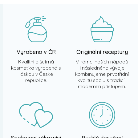
a
t
í
Vyrobeno v ČR
Originální receptury
Kvalitní a šetrná
V rámci našich nápadů
kosmetika vyrobená s
i následného vývoje
láskou v České
kombinujeme prvotřídní
republice.
kvalitu spolu s tradicí i
moderním přístupem.
Spokojení zákazníci
Rychlé doručení