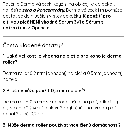
Použijte Derma váleček, když si na obličej, krk a dekolt
nanášíte
séra a koncentráty
.
Derma váleček jim pomůže
dostat se do hlubších vrstev pokožky.
K použití pro
citlivou pleť NENÍ vhodné Sérum 3v1 a Sérum s
extraktem z Opuncie.
Často kladené dotazy?
1. Jaká velikost je vhodná na pleť a pro koho je derma
roller?
Derma roller 0,2 mm je vhodný na pleť a 0,5mm je vhodný
na tělo.
2 Proč nemůžu použít 0,5 mm na pleť?
Derma roller 0,5 mm se nedoporučuje na pleť, jelikož by
byl vpich příliš velký a hlavně zbytečný. I na tvrdou pleť
bohatě stačí 0,2mm.
3. Může derma roller používat více členů domácnosti?