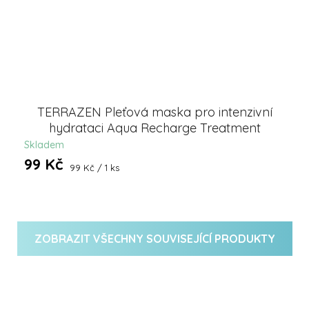
TERRAZEN Pleťová maska pro intenzivní
hydrataci Aqua Recharge Treatment
Skladem
99 Kč
Měrná
99 Kč / 1 ks
cena:
ZOBRAZIT VŠECHNY SOUVISEJÍCÍ PRODUKTY
Z
á
p