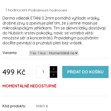
Průměrné
1 hodnocení
Podrobnosti hodnocení
hodnocení
Derma váleček ETANI 0.2mm pomáhá vyhladit vrásky,
produktu
drobné jizvy a zpevňuje pleť tím, že ji jemně masíruje
je
mikroskopickými jehličkami. Tím se aktivní látky dostávají
5,0
z
do hlubších vrstev pokožky, navíc se vstřebá větší
5
množství sér a koncentrátů. Pravidelným používáním
hvězdiček.
docílíte pevnější a pružnější pleti bez vrásek.
Varianta
499 Kč
PŘIDAT DO KOŠÍKU
MOMENTÁLNĚ NEDOSTUPNÉ
Kód produktu:
109/1 K