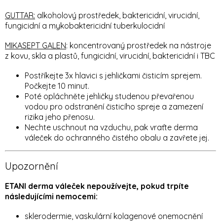
GUTTAR:
alkoholový prostředek, baktericidní, virucidní,
fungicidní a mykobaktericidní tuberkulocidní
MIKASEPT GALEN
: koncentrovaný prostředek na nástroje
z kovu, skla a plastů, fungicidní, virucidní, baktericidní i TBC
Postříkejte 3x hlavici s jehličkami čisticím sprejem.
Počkejte 10 minut.
Poté opláchněte jehličky studenou převařenou
vodou pro odstranění čisticího spreje a zamezení
rizika jeho přenosu.
Nechte uschnout na vzduchu, pak vraťte derma
váleček do ochranného čistého obalu a zavřete jej.
Upozornění
ETANI derma váleček nepoužívejte, pokud trpíte
následujícími nemocemi:
sklerodermie, vaskulární kolagenové onemocnění