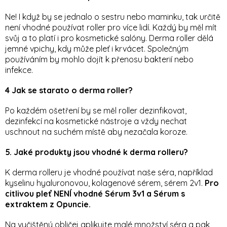
Ne! I když by se jednalo o sestru nebo maminku, tak určitě
není vhodné používat roller pro více lidí. Každý by měl mít
svůj a to platí i pro kosmetické salóny. Derma roller dělá
jemné vpichy, kdy může pleť i krvácet. Společným
používáním by mohlo dojít k přenosu bakterií nebo
infekce.
4 Jak se starato o derma roller?
Po každém ošetření by se měl roller dezinfikovat,
dezinfekcí na kosmetické nástroje a vždy nechat
uschnout na suchém místě aby nezačala koroze.
5. Jaké produkty jsou vhodné k derma rolleru?
K derma rolleru je vhodné používat naše séra, například
kyselinu hyaluronovou, kolagenové sérem, sérem 2v1.
Pro
citlivou pleť
NENÍ vhodné Sérum 3v1 a Sérum s
extraktem z Opuncie.
Na vyčištěný obličej aplikujte malé množství séra a pak