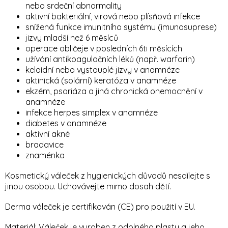
nebo srdeční abnormality
aktivní bakteriální, virová nebo plísňová infekce
snížená funkce imunitního systému (imunosuprese)
jizvy mladší než 6 měsíců
operace obličeje v posledních 6ti měsících
užívání antikoagulačních léků (např. warfarin)
keloidní nebo vystouplé jizvy v anamnéze
aktinická (solární) keratóza v anamnéze
ekzém, psoriáza a jiná chronická onemocnění v
anamnéze
infekce herpes simplex v anamnéze
diabetes v anamnéze
aktivní akné
bradavice
znaménka
Kosmetický váleček z hygienických důvodů nesdílejte s
jinou osobou. Uchovávejte mimo dosah dětí.
Derma váleček je certifikován (CE) pro použití v EU.
Materiál: Váleček je vyroben z odolného plastu a jeho