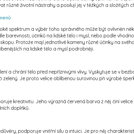
t různé životní nástrahy a posilují jej v těžkých a složitých ch
amenů
roké spektrum a výběr toho správného může být ovlivněn něko
e barevnosti, účinků na lidské tělo i mysl, nebo podle vhodno
oskopu.
Protože mají jednotlivé kameny různé účinky na svého
íbenějších na lidské tělo a mysl podrobněji.
lení a chrání tělo před nepříznivými vlivy. Vyskytuje se v be
či zelený. Je proto velice oblíbenou surovinou při výrobě šper
poruje kreativitu. Jeho výrazná červená barva z něj činí velic
ních doplňků.
věry, podporuje vnitřní sílu a intuici. Je pro něj charakteristi