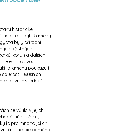
tarší historické
 Indie, kde byly kameny
gypta byly přírodní
zných očistných
erků, korun a dalších
i nejen pro svou
 Další prameny poukazují
ů součástí luxusních
ází první historický
ách se věřilo v jejich
blahodárnými účinky
nky je pro mnoho jejich
h vnitřní energie pomáhá