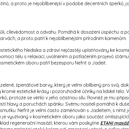
tínů, a proto je nejoblíbenější v podobě decentních šperků, j
vůli, cílevědomost a odvahu. Pomáhá k dosažení úspěchu a posil
arvách, a proto patří k nejoblíbenějším přírodním kamenům.
estetického hlediska a zdraví nejčastěji uplatňovány ke kos
omoci tělu s relaxací, uvolněním a potlačením projevů stárnut
osmetickém oboru patří bezesporu Nefrit a Jadeit.
zelené, špenátové barvy, který je velmi oblíbený pro svůj dok
 kromě estetické krásy i pozoruhodné účinky na lidské tělo. V
erků, protože se věřilo v jeho očistnou sílu. Rovněž je mu připi
lestí hlavy a poruchách spánku. Svému nositeli pomáhá k duš
 smutku. Nefrit je velmi často zaměňován s Jadeitem, s nímž
 je využívaný v kosmetickém oboru jako součást omlazujících 
klad regenerační masáží, kterou vám poskytne
ETANI masážn