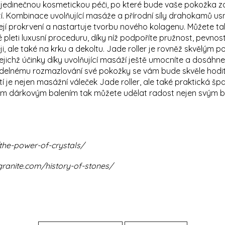
e jedinečnou kosmetickou péči, po které bude vaše pokožka z
. Kombinace uvolňující masáže a přírodní síly drahokamů usn
ejí prokrvení a nastartuje tvorbu nového kolagenu. Můžete t
leti luxusní proceduru, díky níž podpoříte pružnost, pevnost
i, ale také na krku a dekoltu. Jade roller je rovněž skvělým 
jejichž účinky díky uvolňující masáží ještě umocníte a dosáh
videlnému rozmazlování své pokožky se vám bude skvěle hodi
stí je nejen masážní váleček Jade roller, ale také praktická š
m dárkovým balením tak můžete udělat radost nejen svým bl
he-power-of-crystals/
anite.com/history-of-stones/