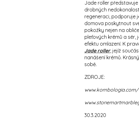
Jade roller představuj
drobných nedokonalostí
regeneraci, podporuje j
domova poskytnout své p
pokožky nejen na obličej
pleťových krémů a sér, 
efektu omlazení. K pra
Jade roller
, jejíž součá
nanášení krémů. Krásný
sobě.
ZDROJE:
www.kombologia.com/t
www.stonemartmarblegr
30.3.2020