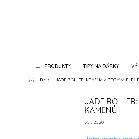
Přejít
na
obsah
PRODUKTY
TIPY NA DÁRKY
VÝ
Domů
Blog
JADE ROLLER: KRÁSNÁ A ZDRAVÁ PLEŤ 
PORADNA
BLOG
JADE ROLLER:
KAMENŮ
30.3.2020
Jaké účinky mají 