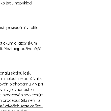
ako jsou například
uje sexuální vitalitu.
metickým a lázeňským
í. Mezi nejpoužívanější
onalý skelný lesk.
 minulosti se používal k
sován blahodárný vliv při
evní vyrovnanosti a
 je označován společným
procedur. Sílu nefritu
í váleček Jade roller –