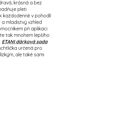
dravá, krásná a bez
adňuje pleti
ak každodenně v pohodlí
 a mladistvý vzhled
pomocníkem při aplikaci
nete tak mnohem lepšího
t
ETANI dárková sada
pachtlička určená pro
ízkým, ale také sami