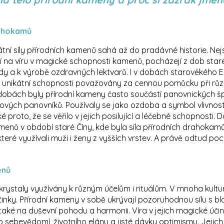
rahokamů
tní síly přírodních kamenů sahá až do pradávné historie. Nejs
 na víru v magické schopnosti kamenů, pocházejí z dob staré
dy a k výrobě ozdravných lektvarů. I v dobách starověkého E
a unikátní schopnosti považovány za cennou pomůcku při rů
 dobách byly přírodní kameny často součástí panovnických šp
vých panovníků. Používaly se jako ozdoba a symbol vlivnost
ké proto, že se věřilo v jejich posilující a léčebné schopnosti.
kamenů v období staré Číny, kde byla síla přírodních drahokam
teré využívali muži i ženy z vyšších vrstev.
A právě odtud poch
enů
y krystaly využívány k různým účelům i rituálům. V mnoha kultur
účinky. Přírodní kameny v sobě ukrývají pozoruhodnou sílu s 
e také na duševní pohodu a harmonii. Víra v jejich magické úči
o sebevědomí, životního elánu a jisté dávky optimismu. Jejic