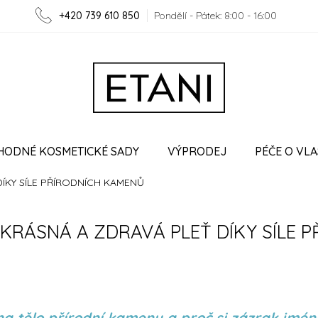
+420 739 610 850
Pondělí - Pátek: 8:00 - 16:00
HODNÉ KOSMETICKÉ SADY
VÝPRODEJ
PÉČE O VLA
DÍKY SÍLE PŘÍRODNÍCH KAMENŮ
O ETANI
VĚRNOSTNÍ PROGRAM
SPOLUPRÁCE
 KRÁSNÁ A ZDRAVÁ PLEŤ DÍKY SÍLE 
na tělo přírodní kameny a proč si zázrak jmén