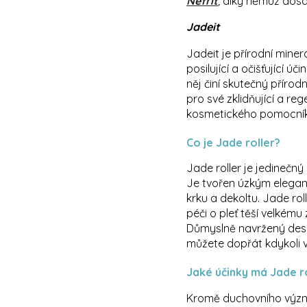
Nefrit
,
díky němuž dosáh
Jadeit
Jadeit je přírodní mine
posilující a očišťující 
něj činí skutečný přírod
pro své zklidňující a r
kosmetického pomocníka,
Co je Jade roller?
Jade roller je jedinečn
Je tvořen úzkým elegan
krku a dekoltu. Jade ro
péči o pleť těší velké
Důmyslně navržený desig
můžete dopřát kdykoli 
Jaké účinky má Jade r
Kromě duchovního význam