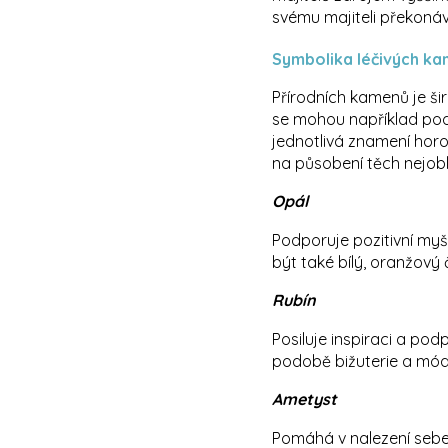
svému majiteli překonáva
Symbolika léčivých k
Přírodních kamenů je ši
se mohou například podl
jednotlivá znamení hor
na působení těch nejobl
Opál
Podporuje pozitivní myš
být také bílý, oranžový 
Rubín
Posiluje inspiraci a pod
podobě bižuterie a mód
Ametyst
Pomáhá v nalezení sebedů