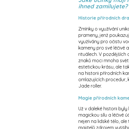
ihned zamilujete?
Historie přírodních d
Zmínky o využívání uniká
prameny, jenž poukazují
využívány pro očistu vo
kameny pro své léčivé 
rituálech. V pozdějších
znaků moci mnoha světo
estetickou krásu, ale ta
na historii přírodních 
omlazujících procedur, k
Jade roller.
Magie přírodních kam
Už v daleké historii byl
magickou sílu a léčivé 
nejen na lidské tělo, al
majitelů zdrojem vyššíh