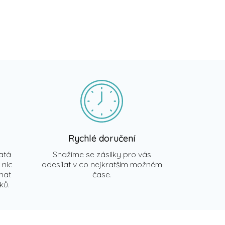
Rychlé doručení
atá
Snažíme se zásilky pro vás
 nic
odesílat v co nejkratším možném
chat
čase.
ků.