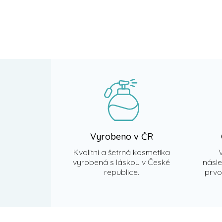
Z
á
p
a
t
í
Vyrobeno v ČR
Kvalitní a šetrná kosmetika
vyrobená s láskou v České
násl
republice.
prvot