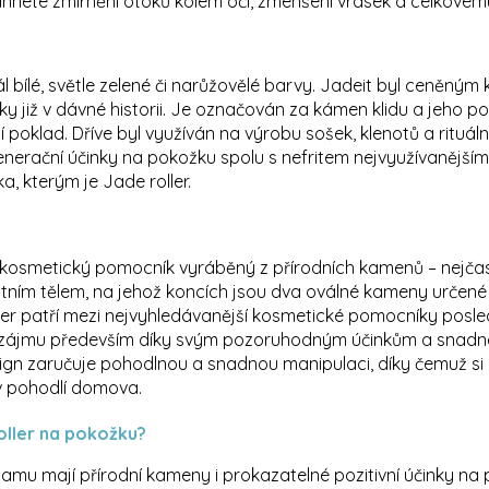
nete zmírnění otoků kolem očí, zmenšení vrásek a celkovému 
rál bílé, světle zelené či narůžovělé barvy. Jadeit byl ceněn
účinky již v dávné historii. Je označován za kámen klidu a jeho 
ní poklad. Dříve byl využíván na výrobu sošek, klenotů a rituá
egenerační účinky na pokožku spolu s nefritem nejvyužívaněj
 kterým je Jade roller.
ý kosmetický pomocník vyráběný z přírodních kamenů – nejčastě
tním tělem, na jehož koncích jsou dva oválné kameny určené 
ller patří mezi nejvyhledávanější kosmetické pomocníky posl
mu zájmu především díky svým pozoruhodným účinkům a snadn
n zaručuje pohodlnou a snadnou manipulaci, díky čemuž si u
v pohodlí domova.
oller na pokožku?
u mají přírodní kameny i prokazatelné pozitivní účinky na pl