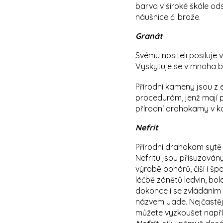
barva v široké škále ods
náušnice či brože.
Granát
Svému nositeli posiluje 
Vyskytuje se v mnoha b
Přírodní kameny jsou z 
procedurám, jenž mají p
přírodní drahokamy v k
Nefrit
Přírodní drahokam sytě 
Nefritu jsou přisuzovány
výrobě pohárů, číší i šp
léčbě zánětů ledvin, bo
dokonce i se zvládáním
názvem Jade. Nejčastěji
můžete vyzkoušet napří