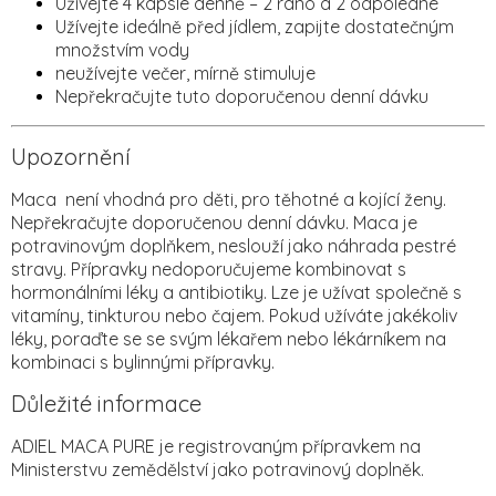
Užívejte 4 kapsle denně – 2 ráno a 2 odpoledne
Užívejte ideálně před jídlem, zapijte dostatečným
množstvím vody
neužívejte večer, mírně stimuluje
Nepřekračujte tuto doporučenou denní dávku
Upozornění
Maca není vhodná pro děti, pro těhotné a kojící ženy.
Nepřekračujte doporučenou denní dávku. Maca je
potravinovým doplňkem, neslouží jako náhrada pestré
stravy.
Přípravky nedoporučujeme kombinovat s
hormonálními léky a antibiotiky. Lze je užívat společně s
vitamíny, tinkturou nebo čajem. Pokud užíváte jakékoliv
léky, poraďte se se svým lékařem nebo lékárníkem na
kombinaci s bylinnými přípravky.
Důležité informace
ADIEL MACA PURE je registrovaným přípravkem na
Ministerstvu zemědělství jako potravinový doplněk.