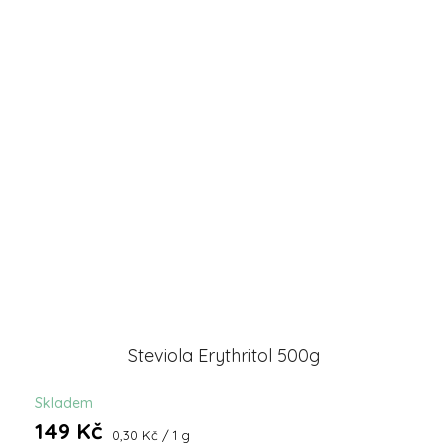
Steviola Erythritol 500g
Skladem
149 Kč
Měrná
0,30 Kč / 1 g