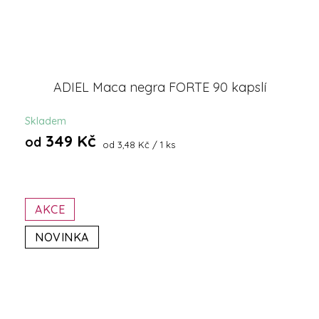
ADIEL Maca negra FORTE 90 kapslí
Skladem
349 Kč
od
Měrná
od 3,48 Kč / 1 ks
cena:
AKCE
NOVINKA