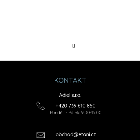
Sledovat
na
Instagramu
KONTAKT
Adiel s.r.o.
+420 739 610 850
Pondělí - Pátek: 9:00-15:00
obchod@etani.cz