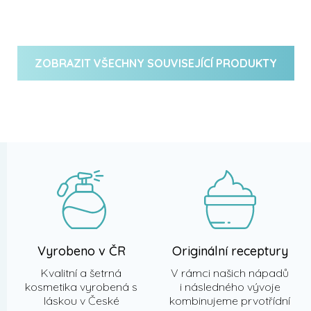
cena:
ZOBRAZIT VŠECHNY SOUVISEJÍCÍ PRODUKTY
Z
á
p
a
t
í
Vyrobeno v ČR
Originální receptury
Kvalitní a šetrná
V rámci našich nápadů
kosmetika vyrobená s
i následného vývoje
láskou v České
kombinujeme prvotřídní