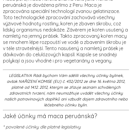
peruánská je dovážena přímo z Peru. Maca je
zpracována speciální technologií zvanou gelatinizace.
Toto technologické zpracování zachovává všechny
výživové hodnoty rostliny, kořen je zbaven škrobu, což
lidský organismus nedokáže. Závěrem je kořen usušený a
namletý na jemný prášek. Takto zpracovaný kořen macy
se mnohem lépe rozpouští ve vodě a zbavením škrobu je
v těle stravitelnější. Tento nasušený a namletý prášek je
dávkován do celulózových kapslí. Kapsle se snadněji
polykají a jsou vhodné i pro vegetariány a vegany.
LEGISLATIVA Rádi bychom Vám sdělili všechny účinky bylinek,
avšak NAŘÍZENÍ KOMISE (EU) č. 432/2012 ze dne 16. května 2012,
platné od 14.12. 2012, kterým se zřizuje seznam schválených
zdravotních tvrzení, nám neumožňuje uvádět všechny účinky
našich potravinových doplňků ani vzbudit dojem zdravotního nebo
léčebného účinku bylin.
Jaké účinky má maca peruánská?
* povolené účinky dle platné legislativy