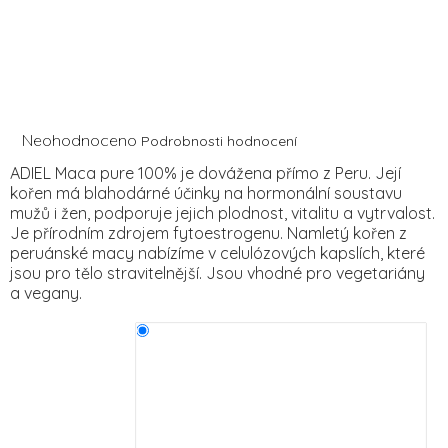
Průměrné
Neohodnoceno
Podrobnosti hodnocení
hodnocení
ADIEL Maca pure 100% je dovážena přímo z Peru. Její
produktu
kořen má blahodárné účinky na hormonální soustavu
je
mužů i žen, podporuje jejich plodnost, vitalitu a vytrvalost.
0,0
z
Je přírodním zdrojem fytoestrogenu. Namletý kořen z
5
peruánské macy nabízíme v celulózových kapslích, které
hvězdiček.
jsou pro tělo stravitelnější. Jsou vhodné pro vegetariány
a vegany.