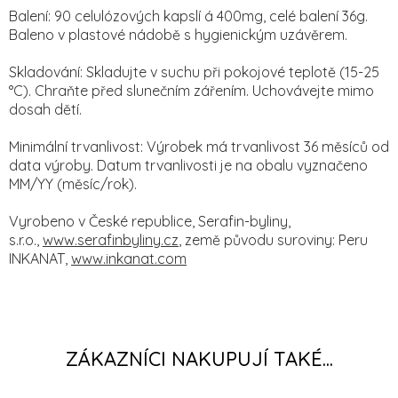
Balení: 90 celulózových kapslí á 400mg, celé balení 36g.
Baleno v plastové nádobě s hygienickým uzávěrem.
Skladování: Skladujte v suchu při pokojové teplotě (15-25
°C). Chraňte před slunečním zářením. Uchovávejte mimo
dosah dětí.
Minimální trvanlivost: Výrobek má trvanlivost 36 měsíců od
data výroby. Datum trvanlivosti je na obalu vyznačeno
MM/YY (měsíc/rok).
Vyrobeno v České republice, Serafin-byliny,
s.r.o.,
www.serafinbyliny.cz
, země původu suroviny: Peru
INKANAT,
www.inkanat.com