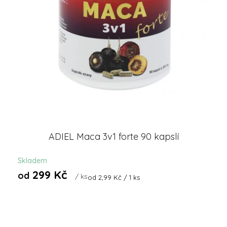
ADIEL Maca 3v1 forte 90 kapslí
Skladem
299 Kč
od
/ ks
Měrná
od 2,99 Kč / 1 ks
cena: