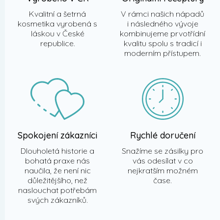
ý
p
Kvalitní a šetrná
V rámci našich nápadů
i
kosmetika vyrobená s
i následného vývoje
s
láskou v České
kombinujeme prvotřídní
u
republice.
kvalitu spolu s tradicí i
moderním přístupem.
Spokojení zákazníci
Rychlé doručení
Dlouholetá historie a
Snažíme se zásilky pro
bohatá praxe nás
vás odesílat v co
naučila, že není nic
nejkratším možném
důležitějšího, než
čase.
naslouchat potřebám
svých zákazníků.