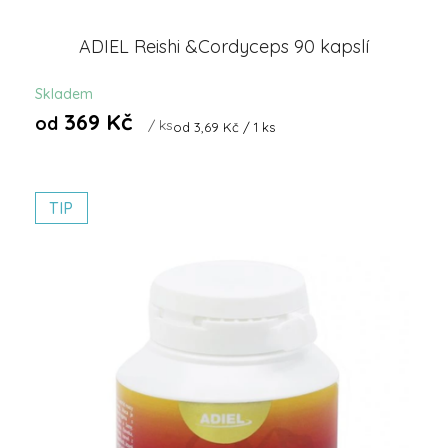
ADIEL Reishi &Cordyceps 90 kapslí
Skladem
369 Kč
od
/ ks
Měrná
od 3,69 Kč / 1 ks
cena:
TIP