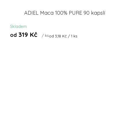
ADIEL Maca 100% PURE 90 kapslí
Skladem
319 Kč
od
/ ks
Měrná
od 3,18 Kč / 1 ks
cena: