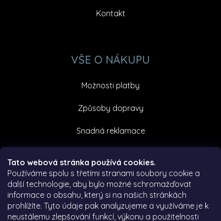
Kontakt
VŠE O NÁKUPU
Možnosti platby
Způsoby dopravy
Snadná reklamace
Facebook
Tato webová stránka používá cookies.
Používáme spolu s třetími stranami soubory cookie a
další technologie, aby bylo možné schromažďovat
informace o obsahu, který si na našich stránkách
prohlížíte. Tyto údaje pak analyzujeme a využíváme je k
neustálemu zlepšování funkcí, výkonu a použitelnosti