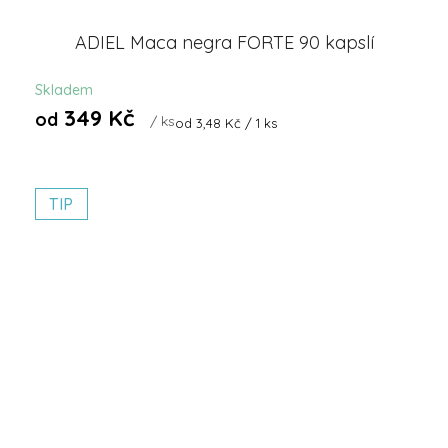
ADIEL Maca negra FORTE 90 kapslí
Skladem
349 Kč
od
/ ks
Měrná
od 3,48 Kč / 1 ks
cena:
TIP