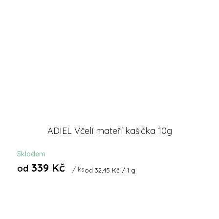
ADIEL Včelí mateří kašička 10g
Skladem
339 Kč
od
/ ks
Měrná
od 32,45 Kč / 1 g
cena: