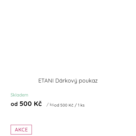
ETANI Dárkový poukaz
Skladem
500 Kč
od
/ ks
Měrná
od 500 Kč / 1 ks
cena:
AKCE