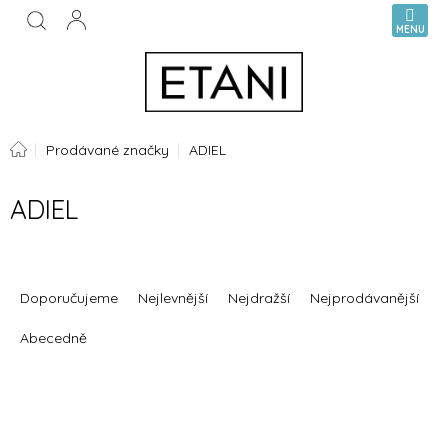
Přejít
NÁKUPN
na
KOŠÍK
obsah
Domů
Prodávané značky
ADIEL
ADIEL
Ř
a
Doporučujeme
Nejlevnější
Nejdražší
Nejprodávanější
z
e
Abecedně
n
í
V
p
ý
r
p