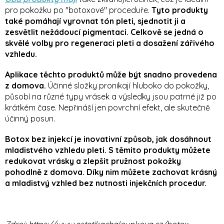
pro pokožku po "botoxové" proceduře.
Tyto produkty
také pomáhají vyrovnat tón pleti, sjednotit ji a
zesvětlit nežádoucí pigmentaci. Celkově se jedná o
skvělé volby pro regeneraci pleti a dosažení zářivého
vzhledu.
Aplikace těchto produktů může být snadno provedena
z domova.
Účinné složky pronikají hluboko do pokožky,
působí na různé typy vrásek a výsledky jsou patrné již po
krátkém čase. Nepřináší jen povrchní efekt, ale skutečně
účinný posun.
Botox bez injekcí je inovativní způsob, jak dosáhnout
mladistvého vzhledu pleti. S těmito produkty můžete
redukovat vrásky a zlepšit pružnost pokožky
pohodlně z domova. Díky nim můžete zachovat krásný
a mladistvý vzhled bez nutnosti injekčních procedur.
Zdroj: https://www.estetikachaloupkova.cz/botox-