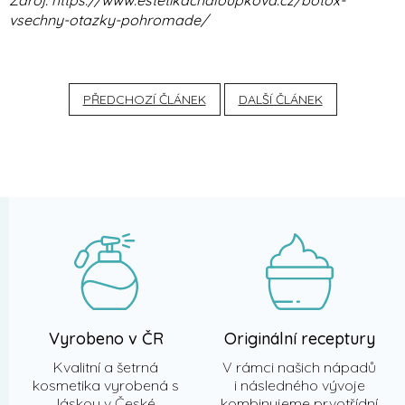
vsechny-otazky-pohromade/
PŘEDCHOZÍ ČLÁNEK
DALŠÍ ČLÁNEK
Z
á
p
a
t
í
Vyrobeno v ČR
Originální receptury
Kvalitní a šetrná
V rámci našich nápadů
kosmetika vyrobená s
i následného vývoje
láskou v České
kombinujeme prvotřídní