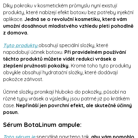
Díky pokroku v kosmetickém průmyslu nyní existují
produkty, které nabízejí efekt botoxu bez potřeby injekční
aplikace.
Jedná se o revoluční kosmetiku, která vám
umožní dosáhnout mladistvého vzhledu pleti pohodlně
z domova.
Tyto produkty
obsahují speciální složky, které
napodobují účinek botoxu.
Při pravidelném používání
těchto produktů můžete vidět redukci vrásek a
zlepšení pružnosti pokožky.
Kromě toho tyto produkty
obvykle obsahují hydratační složky, které dodávají
pokožce zářivost.
Účinné složky pronikají hluboko do pokožky, působí na
různé typy vrásek a výsledky jsou patrné již po krátkém
čase.
Nepřináší jen povrchní efekt, ale skutečně účinný
posun.
Sérum BotaLinum ampule:
Toto sérum je
speciálně navrženo tak,
aby vám pomohlo