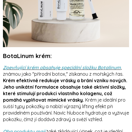
BotaLinum krém:
Zpevňující krém obsahuje speciální složku Botalinum
,
známou jako "přírodní botox," získanou z mořských řas.
Krém efektivně redukuje vrásky a brání vzniku nových.
Jeho unikátní formulace obsahuje také aktivní složky,
které stimulují produkci vlastního kolagenu, což
pomáhá vyplňovat mimické vrásky.
Krém je ideální pro
sušší typy pokožky a nabízí výrazný lifting efekt při
pravidelném používání. Navíc hluboce hydratuje a vyživuje
pokožku, čímž jí dodává zdravý a svěží vzhled.
Oba produkty mají
také zklidňující účinek, což je ideální