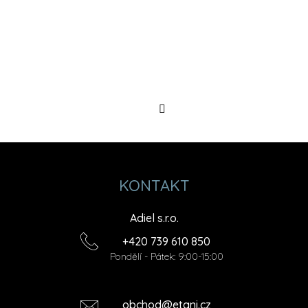
Sledovat
na
Instagramu
KONTAKT
Adiel s.r.o.
+420 739 610 850
Pondělí - Pátek: 9:00-15:00
obchod@etani.cz