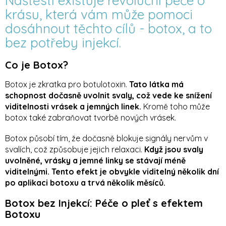
Naštěstí existuje revoluční péče o
krásu, která vám může pomoci
dosáhnout těchto cílů - botox, a to
bez potřeby injekcí.
Co je Botox?
Botox je zkratka pro botulotoxin.
Tato látka má
schopnost dočasně uvolnit svaly, což vede ke snížení
viditelnosti vrásek a jemných linek.
Kromě toho může
botox také zabraňovat tvorbě nových vrásek.
Botox působí tím, že dočasně blokuje signály nervům v
svalích, což způsobuje jejich relaxaci.
Když jsou svaly
uvolněné, vrásky a jemné linky se stávají méně
viditelnými. Tento efekt je obvykle viditelný několik dní
po aplikaci botoxu a trvá několik měsíců.
Botox bez Injekcí: Péče o pleť s efektem
Botoxu