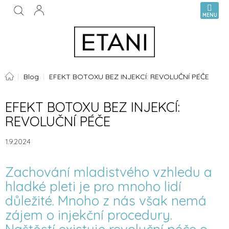
Přejít
NÁKUPN
na
KOŠÍK
obsah
Domů
Blog
EFEKT BOTOXU BEZ INJEKCÍ: REVOLUČNÍ PÉČE
EFEKT BOTOXU BEZ INJEKCÍ:
REVOLUČNÍ PÉČE
1.9.2024
Zachování mladistvého vzhledu a
hladké pleti je pro mnoho lidí
důležité. Mnoho z nás však nemá
zájem o injekční procedury.