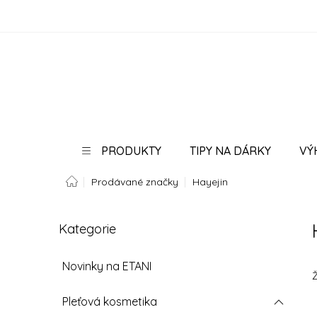
Přejít
na
obsah
PRODUKTY
TIPY NA DÁRKY
VÝ
Domů
Prodávané značky
Hayejin
PORADNA
BLOG
P
Kategorie
Přeskočit
o
kategorie
s
t
Novinky na ETANI
r
a
Pleťová kosmetika
n