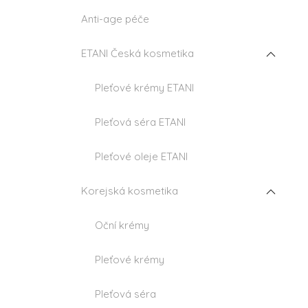
n
Anti-age péče
í
p
a
ETANI Česká kosmetika
n
e
Pleťové krémy ETANI
l
Pleťová séra ETANI
Pleťové oleje ETANI
Korejská kosmetika
Oční krémy
Pleťové krémy
Pleťová séra