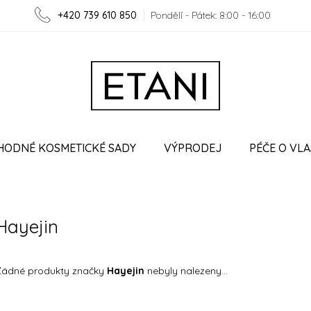
+420 739 610 850
Pondělí - Pátek: 8:00 - 16:00
HODNÉ KOSMETICKÉ SADY
VÝPRODEJ
PÉČE O VLA
O ETANI
VĚRNOSTNÍ PROGRAM
SPOLUPRÁCE
Hayejin
Žádné produkty značky
Hayejin
nebyly nalezeny...