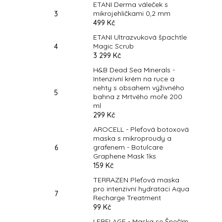
ETANI Derma váleček s
mikrojehličkami 0,2 mm
499 Kč
ETANI Ultrazvuková špachtle
Magic Scrub
3 299 Kč
H&B Dead Sea Minerals -
Intenzivní krém na ruce a
nehty s obsahem výživného
bahna z Mrtvého moře 200
ml
299 Kč
AROCELL - Pleťová botoxová
maska s mikroproudy a
grafenem - Botulcare
Graphene Mask 1ks
159 Kč
TERRAZEN Pleťová maska
pro intenzivní hydrataci Aqua
Recharge Treatment
99 Kč
LEBELAGE - Maska se Šnečím