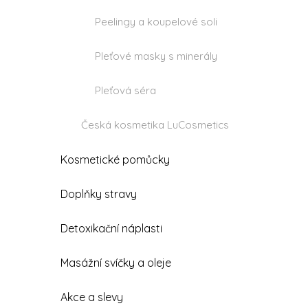
Peelingy a koupelové soli
Pleťové masky s minerály
Pleťová séra
Česká kosmetika LuCosmetics
Kosmetické pomůcky
Doplňky stravy
Detoxikační náplasti
Masážní svíčky a oleje
Akce a slevy