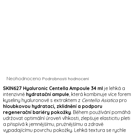
Průměrné
Neohodnoceno
Podrobnosti hodnocení
hodnocení
SKIN627 Hyaluronic Centella Ampoule 34 ml
je lehká a
produktu
intenzivně
hydratační ampule
, která kombinuje více forem
je
kyseliny hyaluronové s extraktem z
Centella Asiatica
pro
0,0
z
hloubkovou hydrataci, zklidnění a podporu
5
regenerační bariéry pokožky
.
Během používání pomáhá
hvězdiček.
udržovat optimální úroveň vlhkosti, zlepšuje elasticitu pleti
a přispívá k jemnějšímu, pružnějšímu a zdravě
vypadajícímu povrchu pokožky.
Lehká textura se rychle