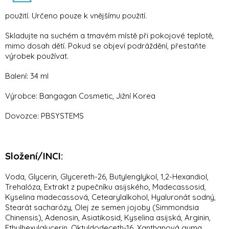
použití. Určeno pouze k vnějšímu použití.
Skladujte na suchém a tmavém místě při pokojové teplotě,
mimo dosah dětí. Pokud se objeví podráždění, přestaňte
výrobek používat.
Balení: 34 ml
Výrobce: Bangagan Cosmetic, Jižní Korea
Dovozce: PBSYSTEMS
Složení/INCI:
Voda, Glycerin, Glycereth-26, Butylenglykol, 1,2-Hexandiol,
Trehalóza, Extrakt z pupečníku asijského, Madecassosid,
Kyselina madecassová, Cetearylalkohol, Hyaluronát sodný,
Stearát sacharózy, Olej ze semen jojoby (Simmondsia
Chinensis), Adenosin, Asiatikosid, Kyselina asijská, Arginin,
Ethylhexylglycerin, Oktyldodeceth-16, Xanthanová guma,