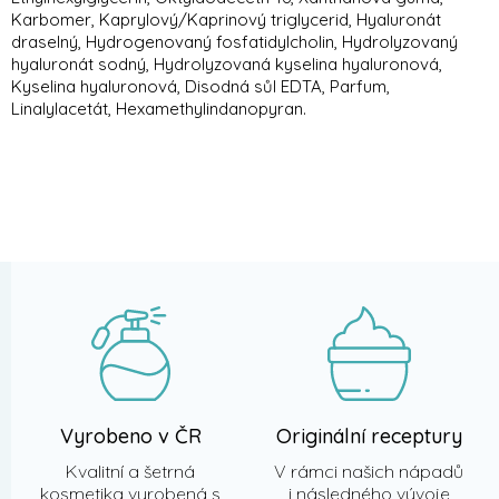
Karbomer, Kaprylový/Kaprinový triglycerid, Hyaluronát
draselný, Hydrogenovaný fosfatidylcholin, Hydrolyzovaný
hyaluronát sodný, Hydrolyzovaná kyselina hyaluronová,
Kyselina hyaluronová, Disodná sůl EDTA, Parfum,
Linalylacetát, Hexamethylindanopyran.
Z
á
p
a
t
í
Vyrobeno v ČR
Originální receptury
Kvalitní a šetrná
V rámci našich nápadů
kosmetika vyrobená s
i následného vývoje