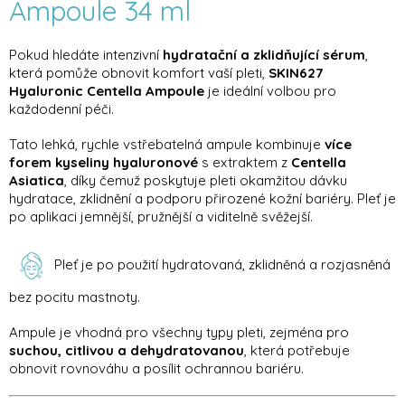
Ampoule 34 ml
Pokud hledáte intenzivní
hydratační a zklidňující sérum
,
která pomůže obnovit komfort vaší pleti,
SKIN627
Hyaluronic Centella Ampoule
je ideální volbou pro
každodenní péči.
Tato lehká, rychle vstřebatelná ampule kombinuje
více
forem kyseliny hyaluronové
s extraktem z
Centella
Asiatica
, díky čemuž poskytuje pleti okamžitou dávku
hydratace, zklidnění a podporu přirozené kožní bariéry. Pleť je
po aplikaci jemnější, pružnější a viditelně svěžejší.
Pleť je po použití hydratovaná, zklidněná a rozjasněná
bez pocitu mastnoty.
Ampule je vhodná pro všechny typy pleti, zejména pro
suchou, citlivou a dehydratovanou
, která potřebuje
obnovit rovnováhu a posílit ochrannou bariéru.