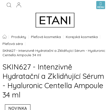
Přejít
NÁKUPN
na
KOŠÍK
obsah
Domů
Produkty
Pleťová kosmetika
Korejská kosmetika
Pleťová séra
SKIN627 - Intenzivně Hydratační a Zklidňující Sérum - Hyaluronic
Centella Ampoule 34 ml
SKIN627 - Intenzivně
Hydratační a Zklidňující Sérum
- Hyaluronic Centella Ampoule
34 ml
NOVINKA