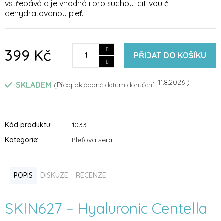
vstřebává a je vhodná i pro suchou, citlivou či
dehydratovanou pleť.
399 Kč
PŘIDAT DO KOŠÍKU
11.8.2026
SKLADEM
Kód produktu:
1033
Kategorie
:
Pleťová séra
POPIS
DISKUZE
RECENZE
SKIN627 – Hyaluronic Centella