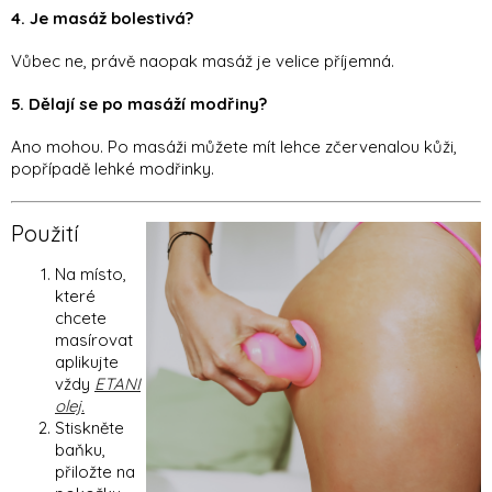
4. Je masáž bolestivá?
Vůbec ne, právě naopak masáž je velice příjemná.
5. Dělají se po masáží modřiny?
Ano mohou. Po masáži můžete mít lehce zčervenalou kůži,
popřípadě lehké modřinky.
Použití
Na místo,
které
chcete
masírovat
aplikujte
vždy
ETANI
olej.
Stiskněte
baňku,
přiložte na