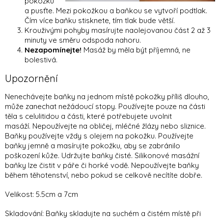
pokožku
a
pusťte. Mezi pokožkou a baňkou se vytvoří podtlak.
Čím více baňku stisknete, tím tlak bude větší.
Krouživými pohyby masírujte naolejovanou část 2 až 3
minuty ve směru odspoda nahoru.
Nezapomínejte!
Masáž by měla být příjemná, ne
bolestivá.
Upozornění
Nenechávejte baňky na jednom místě pokožky příliš dlouho,
může zanechat nežádoucí stopy.
Používejte pouze na části
těla s celulitidou a části, které potřebujete uvolnit
masáží.
Nepoužívejte na obličej, mléčné žlázy nebo sliznice.
Baňky používejte vždy s olejem na pokožku. Používejte
baňky jemně a masírujte pokožku, aby se zabránilo
poškození kůže. Udržujte baňky čisté. Silikonové masážní
baňky lze čistit v páře či horké vodě. Nepoužívejte baňky
během těhotenství, nebo pokud se celkově necítíte dobře.
Velikost: 5.5cm a 7cm
Skladování: Baňky skladujte na suchém a čistém místě při