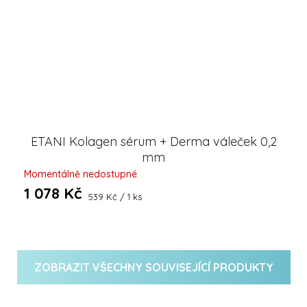
ETANI Kolagen sérum + Derma váleček 0,2
mm
Momentálně nedostupné
1 078 Kč
Měrná
539 Kč / 1 ks
cena:
ZOBRAZIT VŠECHNY SOUVISEJÍCÍ PRODUKTY
Z