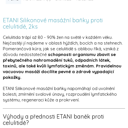
ETANI Silikonové masážní baňky proti
celulitidě, 2ks
Celulitida trápí až 80 - 90% žen na světě v každém věku.
N
ejčastěji jí najdeme v oblasti
hýždích, bocích a na stehnech.
Pomerančová kúra, jak se celulitidě s oblibou říká, vzniká z
důvodu
nedostatečné
schopnosti organismu zbavit se
přebytečného nahromadění tuků, odpadních látek,
toxinů, ale také kvůli
lymfatickým změnám. Pravidelnou
vacuovou masáží docílíte pevné a zdravě vypadající
pokožky.
ETANI Silikonové masážní baňky napomáhají od uvolnění
bolesti, zmírnění svalové únavy, rozproudění
lymfatického
systému, regeneraci kůže a prokrvení.
Výhody a přednosti ETANI baněk proti
celulitidě?