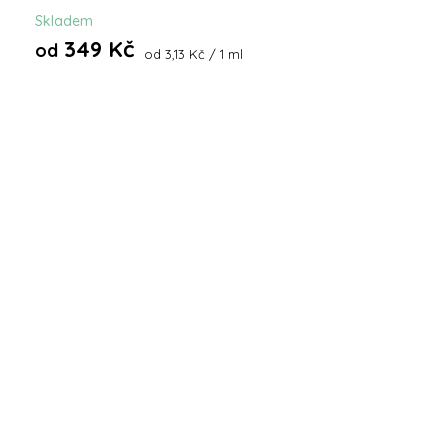
Skladem
349 Kč
od
Měrná
od 3,13 Kč / 1 ml
cena: