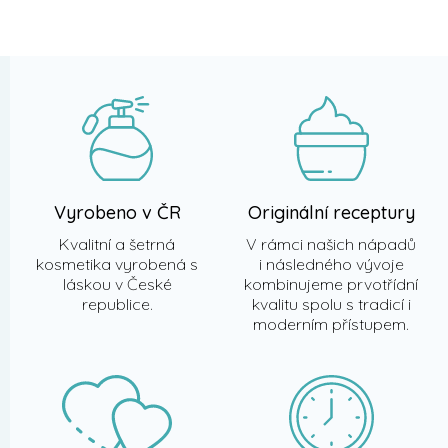
á
p
a
t
í
Vyrobeno v ČR
Originální receptury
Kvalitní a šetrná
V rámci našich nápadů
kosmetika vyrobená s
i následného vývoje
láskou v České
kombinujeme prvotřídní
republice.
kvalitu spolu s tradicí i
moderním přístupem.