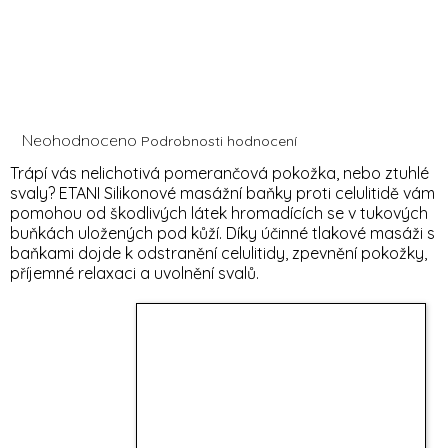
Průměrné
Neohodnoceno
Podrobnosti hodnocení
hodnocení
Trápí vás nelichotivá pomerančová pokožka, nebo ztuhlé
produktu
svaly? ETANI Silikonové masážní baňky proti celulitidě vám
je
pomohou od škodlivých látek hromadících se v tukových
0,0
z
buňkách uložených pod kůží. Díky účinné tlakové masáži s
5
baňkami dojde k odstranění celulitidy, zpevnění pokožky,
hvězdiček.
příjemné relaxaci a uvolnění svalů.