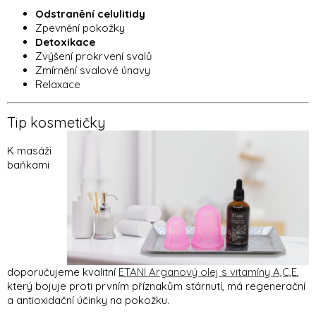
Odstranění celulitidy
Zpevnění pokožky
Detoxikace
Zvýšení prokrvení svalů
Zmírnění svalové únavy
Relaxace
Tip kosmetičky
K masáži
baňkami
doporučujeme kvalitní
ETANI Arganový olej s vitamíny A,C,E
,
který
bojuje proti prvním příznakům stárnutí, má regenerační
a antioxidační účinky na pokožku.