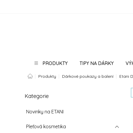
Přejít
na
obsah
PRODUKTY
TIPY NA DÁRKY
VÝ
Domů
Produkty
Dárkové poukazy a balení
Etani 
PORADNA
BLOG
P
Kategorie
Přeskočit
o
kategorie
s
t
Novinky na ETANI
r
a
Pleťová kosmetika
n