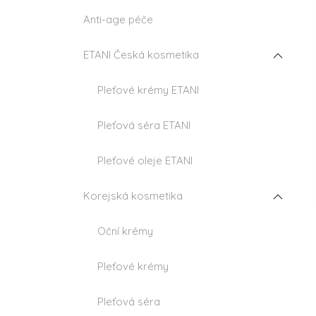
n
Anti-age péče
í
p
a
ETANI Česká kosmetika
n
e
Pleťové krémy ETANI
l
Pleťová séra ETANI
Pleťové oleje ETANI
Korejská kosmetika
Oční krémy
Pleťové krémy
Pleťová séra