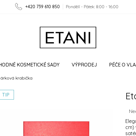
+420 739 610 850
Pondělí - Pátek: 8:00 - 16:00
HODNÉ KOSMETICKÉ SADY
VÝPRODEJ
PÉČE O VLA
Dárková krabička
O ETANI
VĚRNOSTNÍ PROGRAM
SPOLUPRÁCE
Et
TIP
Prům
Ne
hodn
Eleg
prod
cm) 
je
saté
0,0