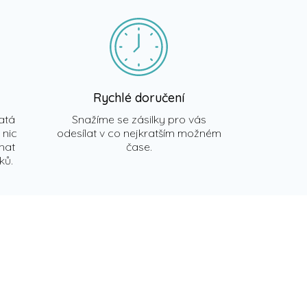
Rychlé doručení
atá
Snažíme se zásilky pro vás
 nic
odesílat v co nejkratším možném
chat
čase.
ků.