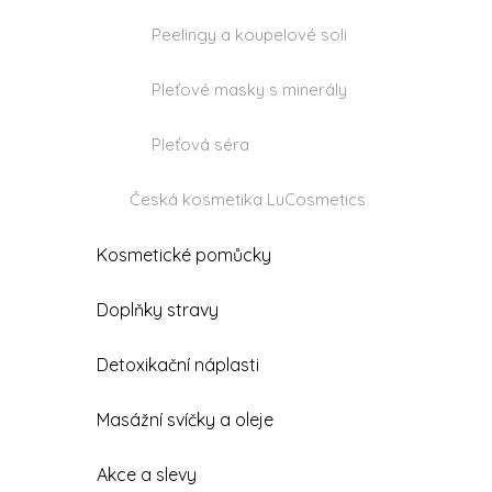
Peelingy a koupelové soli
Pleťové masky s minerály
Pleťová séra
Česká kosmetika LuCosmetics
Kosmetické pomůcky
Doplňky stravy
Detoxikační náplasti
Masážní svíčky a oleje
Akce a slevy