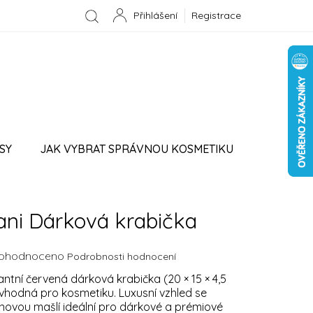
Registrace
NÁKUPNÍ
KOŠÍK
SY
JAK VYBRAT SPRÁVNOU KOSMETIKU
PROVIZNÍ SYSTÉM
ani Dárková krabička
ěrné
ohodnoceno
Podrobnosti hodnocení
ocení
antní červená dárková krabička (20 × 15 × 4,5
uktu
vhodná pro kosmetiku. Luxusní vzhled se
novou mašlí ideální pro dárkové a prémiové