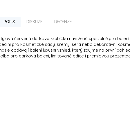
POPIS
DISKUZE
RECENZE
Stylová červená dárková krabička navržená speciálně pro balen
ideální pro kosmetické sady, krémy, séra nebo dekorativní kosme
ašle dodávají balení luxusní vzhled, který zaujme na první pohle
volba pro dárková balení, limitované edice i prémiovou prezentac