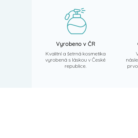
t
í
Vyrobeno v ČR
Kvalitní a šetrná kosmetika
vyrobená s láskou v České
násl
republice.
prvot