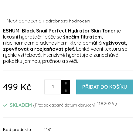
Průměrné
Neohodnoceno
Podrobnosti hodnocení
hodnocení
ESHUMI Black Snail Perfect Hydrator Skin Toner
je
produktu
luxusní hydratační péče se
šnečím filtrátem
,
je
niacinamidem a adenosinem, která pomáhá
vyživovat,
0,0
z
zpevňovat a rozjasňovat pleť
. Lehká vodní textura se
5
rychle vstřebává, intenzivně hydratuje a zanechává
hvězdiček.
pokožku jemnou, pružnou a svěží.
499 Kč
PŘIDAT DO KOŠÍKU
11.8.2026
SKLADEM
Kód produktu:
1161