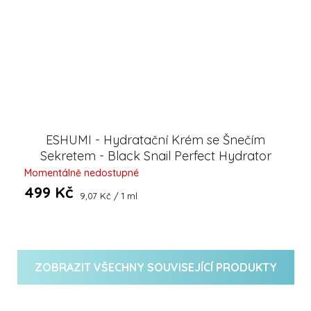
ESHUMI - Hydratační Krém se Šnečím
Sekretem - Black Snail Perfect Hydrator
Cream 55 ml
Momentálně nedostupné
499 Kč
Měrná
9,07 Kč / 1 ml
cena:
ZOBRAZIT VŠECHNY SOUVISEJÍCÍ PRODUKTY
Z