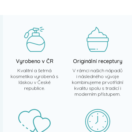
á
p
a
t
í
Vyrobeno v ČR
Originální receptury
Kvalitní a šetrná
V rámci našich nápadů
kosmetika vyrobená s
i následného vývoje
láskou v České
kombinujeme prvotřídní
republice.
kvalitu spolu s tradicí i
moderním přístupem.