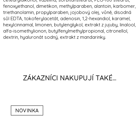
fenoxyethanol, dimetikon, methylparaben, alantoin, karbomer,
triethanolamin, propylparaben, jojobový olej, vůně, disodná
sůl EDTA, tokoferylacetát, adenosin, 1,2-hexandiol, karamel,
hexylcinnamal, limonen, butylenglykol, extrakt z jujuby, linalool,
alfa-isomethylionon, butylfenylmethylpropional, citronellol,
dextrin, hyaluronát sodný, extrakt z mandarinky.
NOVINKA