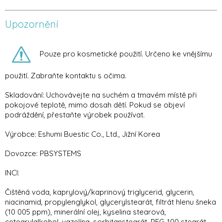
Upozornění
Pouze pro kosmetické použití. Určeno ke vnějšímu
použití. Zabraňte kontaktu s očima.
Skladování: Uchovávejte na suchém a tmavém místě při
pokojové teplotě, mimo dosah dětí. Pokud se objeví
podráždění, přestaňte výrobek používat.
Výrobce: Eshumi Buestic Co., Ltd., Jižní Korea
Dovozce: PBSYSTEMS
INCI:
Čištěná voda, kaprylový/kaprinový triglycerid, glycerin,
niacinamid, propylenglykol, glycerylstearát, filtrát hlenu šneka
(10 005 ppm), minerální olej, kyselina stearová,
cetearylalkohol, vazelína, sorbitanstearát, PEG-100 stearát,