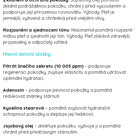
zklidnit podrážděnou pokožku, chrání ji před vysoušením a
podporuje její přirozenou rovnováhu. Výhody: Pleť je
jemnější, vyživená a chráněná před vnějšími vlivy.
Rozjasnění a sjednocení tónu
: Niacinamid pomáhá rozjasnit
mdlou pleť a sjednotit její tón. Výhody: Pleť získává zdravější,
projasněný a odpočatý vzhled.
Hlavní aktivní složky:
Filtrát šnečího sekretu (10 005 ppm)
– podporuje
regeneraci pokožky, zvyšuje elasticitu a pomáhá udržovat
optimální hydrataci.
Adenosin
– podporuje pevnost pokožky a pomáhá
redukovat známky stárnutí.
Kyselina stearová
– pomáhá zvyšovat hydratační
schopnost pokožky a zlepšuje její hebkost.
Jojobový olej
– zklidňuje pokožku, vyživuje ji a pomáhá
chránit před předčasným stárnutím.