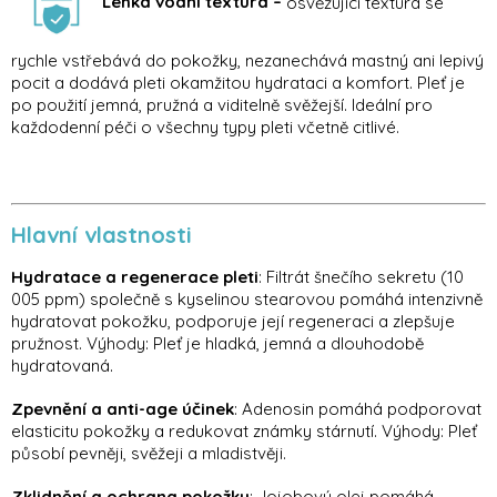
Lehká vodní textura –
osvěžující textura se
rychle vstřebává do pokožky, nezanechává mastný ani lepivý
pocit a dodává pleti okamžitou hydrataci a komfort. Pleť je
po použití jemná, pružná a viditelně svěžejší. Ideální pro
každodenní péči o všechny typy pleti včetně citlivé.
Hlavní vlastnosti
Hydratace a regenerace pleti
: Filtrát šnečího sekretu (10
005 ppm) společně s kyselinou stearovou pomáhá intenzivně
hydratovat pokožku, podporuje její regeneraci a zlepšuje
pružnost. Výhody: Pleť je hladká, jemná a dlouhodobě
hydratovaná.
Zpevnění a anti-age účinek
: Adenosin pomáhá podporovat
elasticitu pokožky a redukovat známky stárnutí. Výhody: Pleť
působí pevněji, svěžeji a mladistvěji.
Zklidnění a ochrana pokožky
: Jojobový olej pomáhá